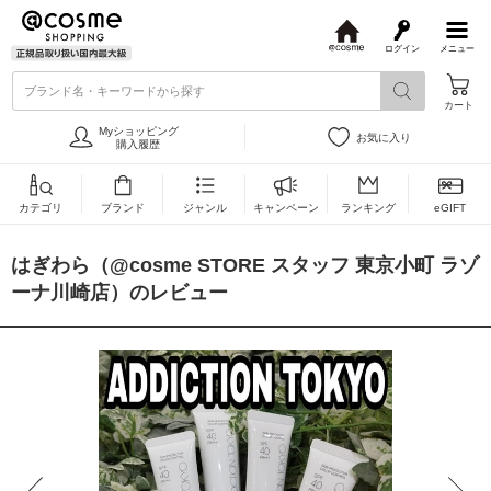
ログイン
メニュー
@
c
ブランド名・キーワードから探す
o
カート
s
m
Myショッピング
お気に入り
e
購入履歴
カテゴリ
ブランド
ジャンル
キャンペーン
ランキング
eGIFT
はぎわら（@cosme STORE スタッフ 東京小町 ラゾ
ーナ川崎店）のレビュー