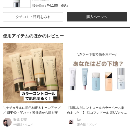
¥4,180
販売価格：
（税込）
クチコミ・評判をみる
購入ページへ
使用アイテムのほかのレビュー
＼ナチュラルに肌色補正＆トーンアップ
【肌悩み別コントロールカラーベース集
／ SPF40・PA + + + 紫外線から肌を守
めました！】 ◎コフレドール 高UVカット
でサ
野原 梨菜
ko
乾燥肌 / イエベ
混合肌 / ブルベ