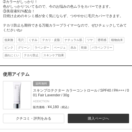
➁カラーがしっかり！
色がしっかりついてるので、今のお悩みの色ムラをカバーできます。
③美容液91%配合！
日焼け止めのキシミ感が全く気にならず、つややかに毛穴カバーできます。
テカリ防止も期待できる万能カラープライマーなので、ぜひチェックしてみて
くださいね♪
低刺激
毛穴
くすみ
テカリ・皮脂
ナチュラル肌
ツヤ
透明感
植物由来
ピンク
グリーン
ラベンダー
ベージュ
赤み
乾燥
パラベンフリー
崩れにくい
テカり防止
スキンケア効果
使用アイテム
送料無料
スキンプロテクター カラーコントロール / SPF40 / PA+++ / 0
01 Fair Lavender / 30g
ADDICTION
¥4,180
販売価格：
（税込）
クチコミ・評判をみる
購入ページへ