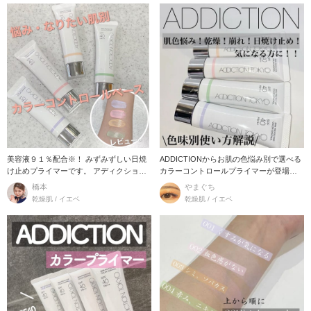
美容液９１％配合※！ みずみずしい日焼
ADDICTIONからお肌の色悩み別で選べる
け止めプライマーです。 アディクショ
カラーコントロールプライマーが登場し
ン スキ
ました！
橋本
やまぐち
乾燥肌 / イエベ
乾燥肌 / イエベ