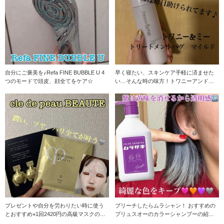
自分にご褒美を♪Refa FINE BUBBLE U 4
早く寝たい、スキンケア手軽に済ませた
つのモードで頭皮、顔全てをケア☆
い…そんな時の味方！トワニーアンドミ
ー！ 化粧水と乳液
プレゼントや自分を労わりたい時に使う
ブリーチしたらムラシャン！ おすすめの
とおすすめ⭐︎1回2420円の高級マスクの紹
プリュスオーのカラーシャンプーの紹介
介です！
です☆ 私は、