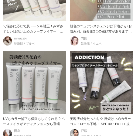
＼悩みに応じて肌トーンを補正！みずみ
肌色のニュアンスチェンジは下地から♪お
ずしい日焼け止めカラープライマー！／
悩み別、好み別2つの選び方があります！
美
今回はお悩
miyazaki
内田
乾燥肌 / ブルベ
乾燥肌 / イエベ
UVもカラー補正も保湿もしてくれる!? ベ
美容液成分たっぷり☆ 日焼け止めカラー
ースメイクがアディクションから登場！
コントロール下地！ SPF 40・PA +++ 皮
紫
田島
戸塚