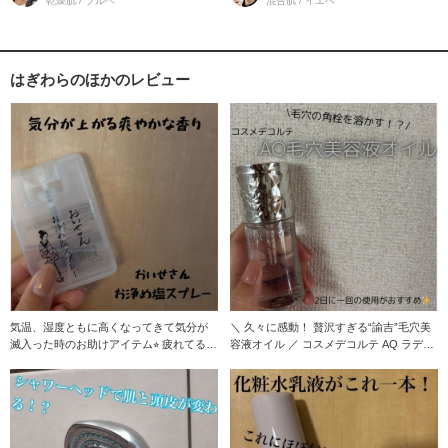
乾燥肌 / ブルベ
混合肌 / イエベ
はぎわらのほかのレビュー
気温、湿度ともに高くなってきて気分が
＼ 久々に感動！ 贅沢すぎる“諭吉”毛穴美
滅入った時のお助けアイテム⭐︎ 疲れてる時
容液オイル ／ コスメデコルテ AQ ラディ
に空間に吹
ア