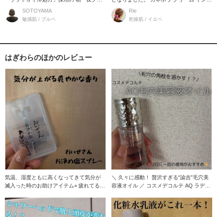
ーム／ お母さ
デイのご紹
SOTOYAMA
Rie
敏感肌 / ブルベ
乾燥肌 / イエベ
はぎわらのほかのレビュー
気温、湿度ともに高くなってきて気分が
＼ 久々に感動！ 贅沢すぎる“諭吉”毛穴美
滅入った時のお助けアイテム⭐︎ 疲れてる時
容液オイル ／ コスメデコルテ AQ ラディ
に空間に吹
ア