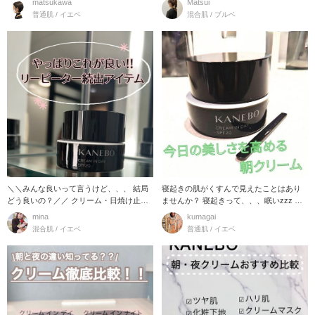
matsukawa
Matsui
普通肌 / イエベ
混合肌 / ブルベ
＼＼みんな良いって言うけど、、、 結局
寝起きの肌がくすんで見えたことはあり
どう良いの？／／ クリーム・日焼け止
ませんか？ 寝起きって、、、眠いzzz ま
め・下地が3i
だ、体温が低
mina
kumagai
混合肌 / イエベ
普通肌 / イエベ