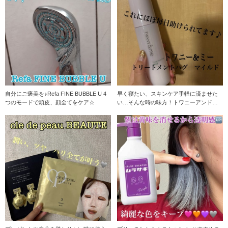
自分にご褒美を♪Refa FINE BUBBLE U 4
早く寝たい、スキンケア手軽に済ませた
つのモードで頭皮、顔全てをケア☆
い…そんな時の味方！トワニーアンドミ
ー！ 化粧水と乳液