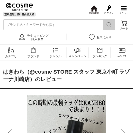
ログイン
メニュー
@
c
ブランド名・キーワードから探す
o
カート
s
m
Myショッピング
お気に入り
e
購入履歴
カテゴリ
ブランド
ジャンル
キャンペーン
ランキング
eGIFT
はぎわら（@cosme STORE スタッフ 東京小町 ラゾ
ーナ川崎店）のレビュー