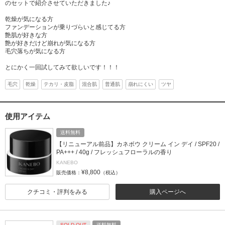
のセットで紹介させていただきました♪
乾燥が気になる方
ファンデーションが乗りづらいと感じてる方
艶肌が好きな方
艶が好きだけど崩れが気になる方
毛穴落ちが気になる方
とにかく一回試してみて欲しいです！！！
毛穴
乾燥
テカリ・皮脂
混合肌
普通肌
崩れにくい
ツヤ
使用アイテム
送料無料
【リニューアル前品】カネボウ クリーム イン デイ / SPF20 /
PA+++ / 40g / フレッシュフローラルの香り
KANEBO
¥8,800
販売価格：
（税込）
クチコミ・評判をみる
購入ページへ
SOLD OUT
送料無料