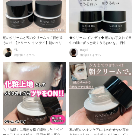
朝のクリームと夜のクリームって何が違
◆クリーム イン デイ◆ 朝のお手入れで日
うの？ 【クリーム イン デイ】朝のクリー
中の肌にずっと続くうるおいを。 日中ず
ム ●ス
っとうるお
YUI
nagai
混合肌 / イエベ
混合肌 / イエベ
＼「胎脂」に着想を得て開発した「ベビ
私の朝のスキンケアには欠かせない存在
ーソフトオイル処方」採用の 朝・夜クリ
となりました。 カネボウ クリーム イン