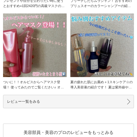
プレゼントや自分を労わりたい時に使う
ブリーチしたらムラシャン！ おすすめの
とおすすめ⭐︎1回2420円の高級マスクの紹
プリュスオーのカラーシャンプーの紹介
介です！
です☆ 私は、
ついに！！オルビスからヘアマスク登
夏の疲れた肌にお薦め＋1スキンケア☆の
場！ 使ってみたのでご覧ください♪ オル
導入美容液の紹介です！ 夏は紫外線や冷
ビスエッセンス
房の影響で肌が
レビュー一覧をみる
美容部員・美容のプロのレビューをもっとみる