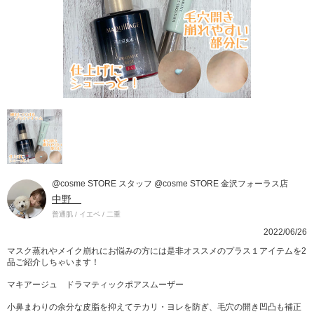
@cosme STORE スタッフ @cosme STORE 金沢フォーラス店
中野
普通肌 / イエベ / 二重
2022/06/26
マスク蒸れやメイク崩れにお悩みの方には是非オススメのプラス１アイテムを2
品ご紹介しちゃいます！
マキアージュ ドラマティックポアスムーザー
小鼻まわりの余分な皮脂を抑えてテカリ・ヨレを防ぎ、毛穴の開き凹凸も補正