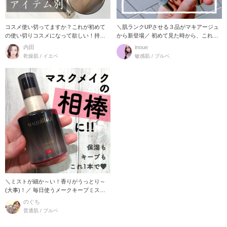
コスメ使い切ってますか？これが初めて
＼肌ランクUPさせる３品がマキアージュ
の使い切りコスメになって欲しい！持ち
から新登場／ 初めて見た時から、これ
運びに便利なミニサ
は！！
内田
inoue
乾燥肌 / イエベ
敏感肌 / ブルベ
＼ミストが細か～い！香りがうっとり～
(大事)！／ 毎日使うメークキープミス
ト、何
のぐち
普通肌 / ブルベ