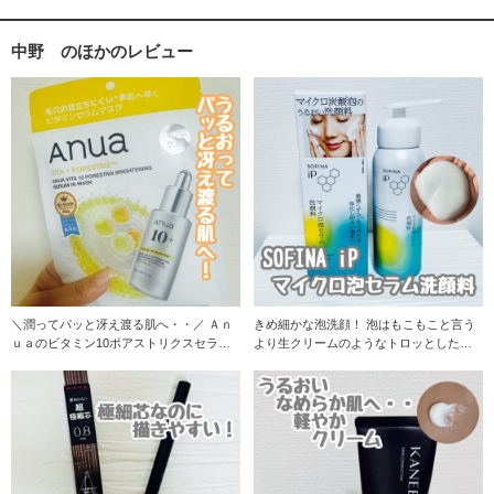
中野 のほかのレビュー
＼潤ってパッと冴え渡る肌へ・・／ Ａｎ
きめ細かな泡洗顔！ 泡はもこもこと言う
ｕａのビタミン10ポアストリクスセラム
より生クリームのようなトロッとした
のこだわりの
泡！ 濡れた肌に