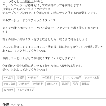
し、つるんとした肌仕上がりに。
グリーンのカラーが赤味も消して透明感アップを実感します！
少量をいつものベースメイクにプラス！
チューブタイプなので、お化粧なおしの時にサッと使えるのが嬉しいです。
マキアージュ ドラマティックミストE X
メイクの仕上げにシューっとひと吹きで、ファンデも密着！香りも癒されま
す！
粒子の細かい美容ミストをひと吹きしたら、乾くまで待ちましょう！
マスクに着きにくくするにはミスト塗布後、肌に触らず5分くらい時間を置いた
あとに、マスクをしてくださいね。
表面サラッと仕上がりで長時間くずれにくくなりますよ！
化粧崩れや日中快適に過ごせる！持ち歩きにも便利な2品です。
是非、お試ししてみてくださいね！
30代後半
普通肌
40代前半
20代後半
10代
スキンケア効果
テカリ・皮脂
テカり防止
20代前半
30代前半
崩れにくい
混合肌
毛穴
脂性肌
40代後半
チューブタイプ
使用アイテム