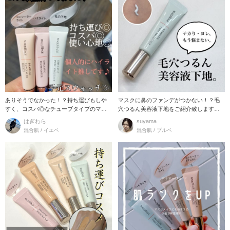
ありそうでなかった！？持ち運びもしや
マスクに鼻のファンデがつかない！？毛
すく、コスパ◎なチューブタイプのマキ
穴つるん美容液下地をご紹介致します。
アージュのベースシ
マキアージ
はぎわら
suyama
混合肌 / イエベ
混合肌 / ブルベ