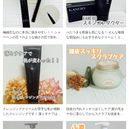
極細芯なのに本当に描きやすい！！ シャ
べたつきも乾燥も気になる！ そんな複雑
ーペンの芯？のような細さの芯で折れな
な肌悩みにもおすすめなクリーム！ とに
いの？ とりあ
かくクリーム
クレンジングクリームが苦手な私が感動
頭皮の汚れスッキリほぐしケア 髪の毛を
したクレンジングです！ 落とすケアはス
十分に濡らしてからスクラブを頭皮全体
ッキリさっぱり
に塗り込んで、