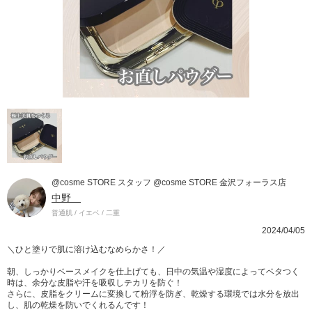
@cosme STORE スタッフ @cosme STORE 金沢フォーラス店
中野
普通肌 / イエベ / 二重
2024/04/05
＼ひと塗りで肌に溶け込むなめらかさ！／
朝、しっかりベースメイクを仕上げても、日中の気温や湿度によってベタつく
時は、余分な皮脂や汗を吸収しテカリを防ぐ！
さらに、皮脂をクリームに変換して粉浮を防ぎ、乾燥する環境では水分を放出
し、肌の乾燥を防いでくれるんです！