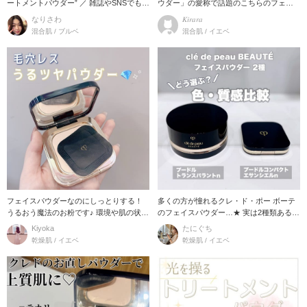
ートメントパウダー” ／ 雑誌やSNSでも多
ウダー」の愛称で話題のこちらのフェイ
く
スパウダー！
なりさわ
𝐾𝑖𝑟𝑎𝑟𝑎
混合肌 / ブルベ
混合肌 / イエベ
フェイスパウダーなのにしっとりする！
多くの方が憧れるクレ・ド・ポー ボーテ
うるおう魔法のお粉です♪ 環境や肌の状態
のフェイスパウダー…★ 実は2種類あるん
を感知して
です！ そ
Kiyoka
たにぐち
乾燥肌 / イエベ
乾燥肌 / イエベ