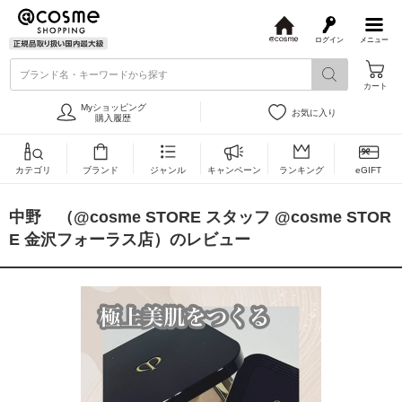
ログイン
メニュー
@
c
ブランド名・キーワードから探す
o
カート
s
m
Myショッピング
お気に入り
e
購入履歴
カテゴリ
ブランド
ジャンル
キャンペーン
ランキング
eGIFT
中野 （@cosme STORE スタッフ @cosme STOR
E 金沢フォーラス店）のレビュー