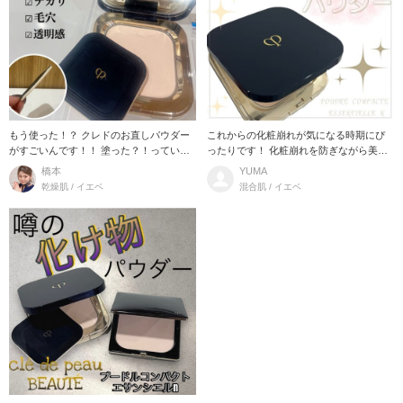
もう使った！？ クレドのお直しパウダー
これからの化粧崩れが気になる時期にぴ
がすごいんです！！ 塗った？！っていう
ったりです！ 化粧崩れを防ぎながら美し
ぐらい自然な
い仕上がりが長時
橋本
YUMA
乾燥肌 / イエベ
混合肌 / イエベ