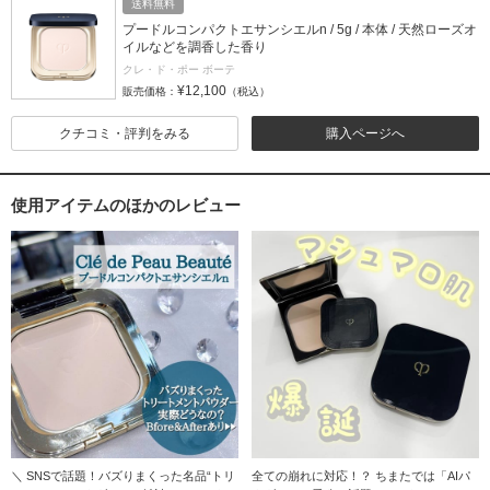
送料無料
プードルコンパクトエサンシエルn / 5g / 本体 / 天然ローズオ
イルなどを調香した香り
クレ・ド・ポー ボーテ
¥12,100
販売価格：
（税込）
クチコミ・評判をみる
購入ページへ
使用アイテムのほかのレビュー
＼ SNSで話題！バズりまくった名品“トリ
全ての崩れに対応！？ ちまたでは「AIパ