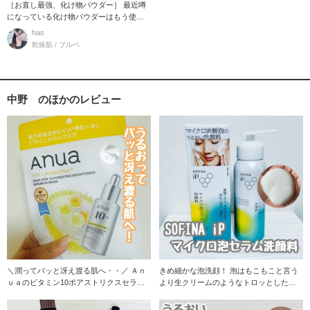
［お直し最強、化け物パウダー］ 最近噂
になっている化け物パウダーはもう使っ
てみましたか？
has
乾燥肌 / ブルベ
中野 のほかのレビュー
＼潤ってパッと冴え渡る肌へ・・／ Ａｎ
きめ細かな泡洗顔！ 泡はもこもこと言う
ｕａのビタミン10ポアストリクスセラム
より生クリームのようなトロッとした
のこだわりの
泡！ 濡れた肌に