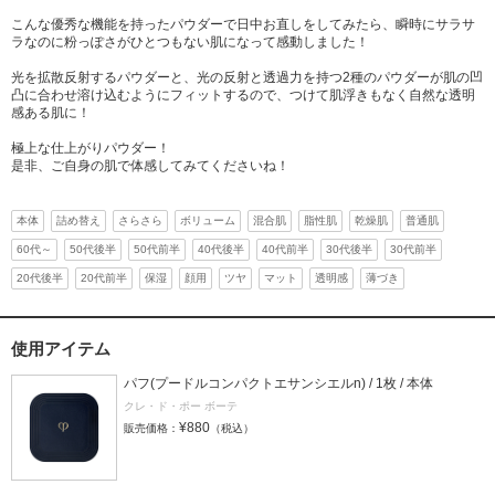
こんな優秀な機能を持ったパウダーで日中お直しをしてみたら、瞬時にサラサ
ラなのに粉っぽさがひとつもない肌になって感動しました！
光を拡散反射するパウダーと、光の反射と透過力を持つ2種のパウダーが肌の凹
凸に合わせ溶け込むようにフィットするので、つけて肌浮きもなく自然な透明
感ある肌に！
極上な仕上がりパウダー！
是非、ご自身の肌で体感してみてくださいね！
本体
詰め替え
さらさら
ボリューム
混合肌
脂性肌
乾燥肌
普通肌
60代～
50代後半
50代前半
40代後半
40代前半
30代後半
30代前半
20代後半
20代前半
保湿
顔用
ツヤ
マット
透明感
薄づき
使用アイテム
パフ(プードルコンパクトエサンシエルn) / 1枚 / 本体
クレ・ド・ポー ボーテ
¥880
販売価格：
（税込）