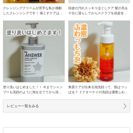
クレンジングクリームが苦手な私が感動
頭皮の汚れスッキリほぐしケア 髪の毛を
したクレンジングです！ 落とすケアはス
十分に濡らしてからスクラブを頭皮全体
ッキリさっぱり
に塗り込んで、
塗り洗いはじめました！！ 今までシャン
角質ケアが出来る泡洗顔って、肌はつっ
プーも洗顔のように泡を立ててから洗っ
ぱる？ ドクターケイの洗顔は濃密ふわっ
てきた私にはび
もち泡で肌をや
レビュー一覧をみる