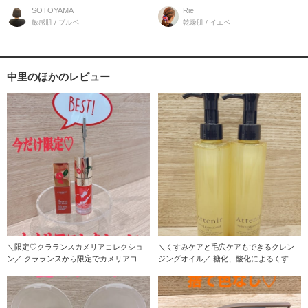
ーム／ お母さ
デイのご紹
SOTOYAMA
Rie
敏感肌 / ブルベ
乾燥肌 / イエベ
中里のほかのレビュー
＼限定♡クラランスカメリアコレクショ
＼くすみケアと毛穴ケアもできるクレン
ン／ クラランスから限定でカメリアコレ
ジングオイル／ 糖化、酸化によるくすみ
クションが
や毛穴ケア