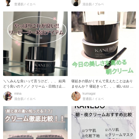
普通肌 / イエベ
混合肌 / ブルベ
＼＼みんな良いって言うけど、、、 結局
寝起きの肌がくすんで見えたことはあり
どう良いの？／／ クリーム・日焼け止
ませんか？ 寝起きって、、、眠いzzz ま
め・下地が3i
だ、体温が低
mina
kumagai
混合肌 / イエベ
普通肌 / イエベ