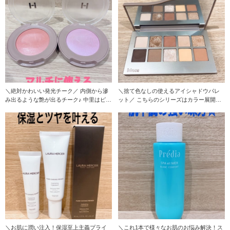
＼絶対かわいい発光チーク／ 内側から滲
＼捨て色なしの使えるアイシャドウパレ
み出るような艶が出るチーク♪ 中里はピン
ット／ こちらのシリーズはカラー展開が
ク大
豊富ですが
＼お肌に潤い注入！保湿至上主義プライ
＼これ1本で様々なお肌のお悩み解決！ス