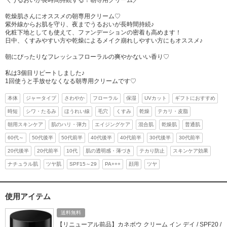
＼うるおいが長時間持続する！朝専用クリーム／
乾燥肌さんにオススメの朝専用クリーム♡
紫外線からお肌を守り、夜までうるおいが長時間持続♪
化粧下地としても使えて、ファンデーションの密着も高めます！
日中、くすみやすい方や乾燥によるメイク崩れしやすい方にもオススメ♪
朝にぴったりなフレッシュフローラルの爽やかないい香り♡
私は3個目リピートしました♪
1回使うと手放せなくなる朝専用クリームです♡
本体
ジャータイプ
さわやか
フローラル
保湿
UVカット
ギフトにおすすめ
時短
シワ・たるみ
ほうれい線
毛穴
くすみ
乾燥
テカリ・皮脂
朝用スキンケア
肌のハリ・弾力
エイジングケア
混合肌
乾燥肌
普通肌
60代～
50代後半
50代前半
40代後半
40代前半
30代後半
30代前半
20代後半
20代前半
10代
肌の透明感・薄づき
テカり防止
スキンケア効果
ナチュラル肌
ツヤ肌
SPF15～29
PA+++
顔用
ツヤ
使用アイテム
送料無料
【リニューアル前品】カネボウ クリーム イン デイ / SPF20 /