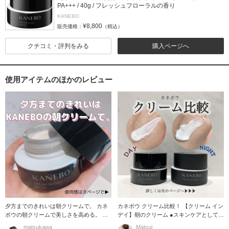
PA+++ / 40g / フレッシュフローラルの香り
KANEBO
¥8,800
販売価格：
（税込）
クチコミ・評判をみる
購入ページへ
使用アイテムのほかのレビュー
夕方までのきれいは朝クリームで。 カネ
カネボウ クリーム比較！ 【クリーム イン
ボウの朝クリームで美しさを高める。 カ
デイ】朝のクリーム ●スキンケアとして
ネボウ クリ
日
matsukawa
Matsui