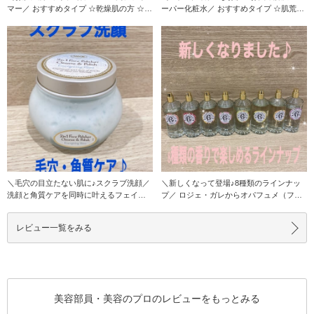
マー／ おすすめタイプ ☆乾燥肌の方 ☆艶
ーパー化粧水／ おすすめタイプ ☆肌荒
肌
れ・繰
＼毛穴の目立たない肌に♪スクラブ洗顔／
＼新しくなって登場♪8種類のラインナッ
洗顔と角質ケアを同時に叶えるフェイス
プ／ ロジェ・ガレからオパフュメ（フレ
用スクラ
グランス
レビュー一覧をみる
美容部員・美容のプロのレビューをもっとみる