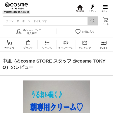
ログイン
メニュー
@
c
ブランド名・キーワードから探す
o
カート
s
m
Myショッピング
お気に入り
e
購入履歴
カテゴリ
ブランド
ジャンル
キャンペーン
ランキング
eGIFT
中里（@cosme STORE スタッフ @cosme TOKY
O）のレビュー