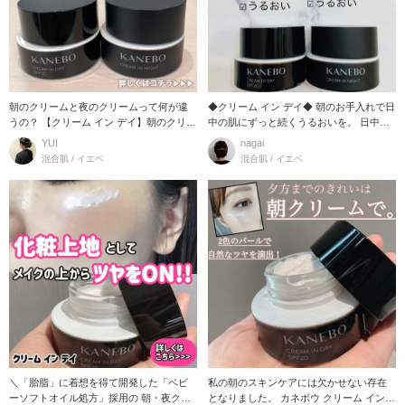
朝のクリームと夜のクリームって何が違
◆クリーム イン デイ◆ 朝のお手入れで日
うの？ 【クリーム イン デイ】朝のクリー
中の肌にずっと続くうるおいを。 日中ず
ム ●ス
っとうるお
YUI
nagai
混合肌 / イエベ
混合肌 / イエベ
＼「胎脂」に着想を得て開発した「ベビ
私の朝のスキンケアには欠かせない存在
ーソフトオイル処方」採用の 朝・夜クリ
となりました。 カネボウ クリーム イン