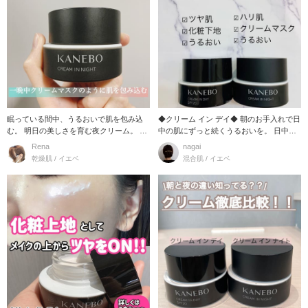
眠っている間中、うるおいで肌を包み込
◆クリーム イン デイ◆ 朝のお手入れで日
む。 明日の美しさを育む夜クリーム。 カ
中の肌にずっと続くうるおいを。 日中ず
ネボウ クリ
っとうるお
Rena
nagai
乾燥肌 / イエベ
混合肌 / イエベ