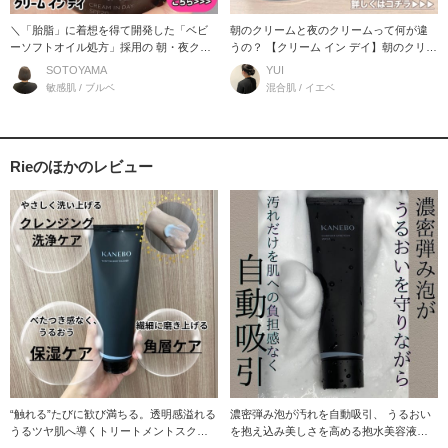
＼「胎脂」に着想を得て開発した「ベビ
朝のクリームと夜のクリームって何が違
ーソフトオイル処方」採用の 朝・夜クリ
うの？ 【クリーム イン デイ】朝のクリー
ーム／ お母さ
ム ●ス
SOTOYAMA
YUI
敏感肌 / ブルベ
混合肌 / イエベ
Rieのほかのレビュー
“触れる”たびに歓び満ちる。透明感溢れる
濃密弾み泡が汚れを自動吸引、 うるおい
うるツヤ肌へ導くトリートメントスクラ
を抱え込み美しさを高める抱水美容液洗