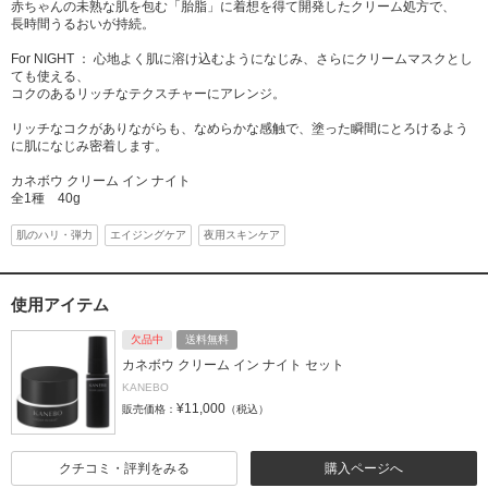
赤ちゃんの未熟な肌を包む「胎脂」に着想を得て開発したクリーム処方で、
長時間うるおいが持続。
For NIGHT ： 心地よく肌に溶け込むようになじみ、さらにクリームマスクとし
ても使える、
コクのあるリッチなテクスチャーにアレンジ。
リッチなコクがありながらも、なめらかな感触で、塗った瞬間にとろけるよう
に肌になじみ密着します。
カネボウ クリーム イン ナイト
全1種 40g
肌のハリ・弾力
エイジングケア
夜用スキンケア
使用アイテム
欠品中
送料無料
カネボウ クリーム イン ナイト セット
KANEBO
¥11,000
販売価格：
（税込）
クチコミ・評判をみる
購入ページへ