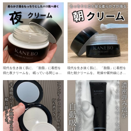
ブ。 ３種の
顔。 カネボウ
現代を生き抜く肌に、「胎脂」に着想を
現代を生き抜く肌に、 「胎脂」に着想を
得た夜クリームを。 眠っている間じゅう
得た朝クリームを。 乾燥や紫外線にさら
うるおいで包み
される日中の