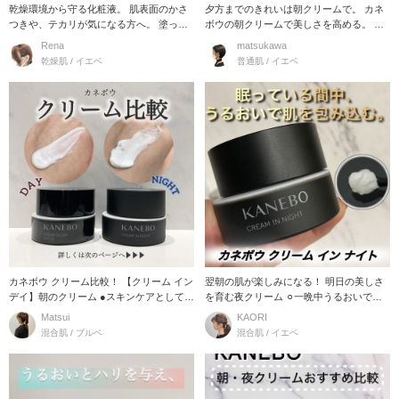
乾燥環境から守る化粧液。 肌表面のかさ
夕方までのきれいは朝クリームで。 カネ
つきや、テカリが気になる方へ。 塗った
ボウの朝クリームで美しさを高める。 カ
瞬間、配合保
ネボウ クリ
Rena
matsukawa
乾燥肌 / イエベ
普通肌 / イエベ
カネボウ クリーム比較！ 【クリーム イン
翌朝の肌が楽しみになる！ 明日の美しさ
デイ】朝のクリーム ●スキンケアとして
を育む夜クリーム ⚪︎一晩中うるおいで包
日
み込み、翌
Matsui
KAORI
混合肌 / ブルベ
混合肌 / イエベ