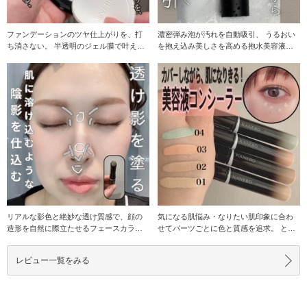
ファンデーションのツヤ仕上がりを、打
濃密弾み泡が汚れを自動吸引、 うるおい
ち消さない。 半透明のジェル膜で叶え
を抱え込み美しさを高める抱水美容液洗
る、続く肌らしさ。
顔。 カネボウ
リアルな影色と絶妙な透け質感で、顔の
気になる肌悩み・なりたい肌印象に合わ
造形を自然に際立たせるフェースカラ
せてパーツごとに色と質感を追求。 とび
ー。 カネボウ シ
きりの肌なじみで
レビュー一覧をみる