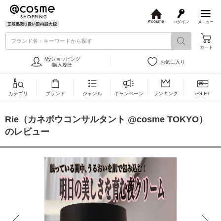
ログイン
メニュー
@
c
ブランド名・キーワードから探す
o
カート
s
m
Myショッピング
お気に入り
e
購入履歴
カテゴリ
ブランド
ジャンル
キャンペーン
ランキング
eGIFT
Rie（カネボウコンサルタント @cosme TOKYO）
のレビュー