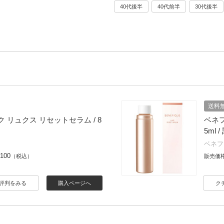
40代後半
40代前半
30代後半
送料
 リュクス リセットセラム / 8
ベネフ
5ml 
ベネフ
,100
（税込）
販売価
評判をみる
購入ページへ
ク