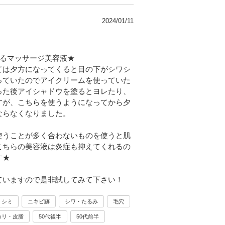
2024/01/11
いるマッサージ美容液★
ては夕方になってくると目の下がシワシ
っていたのでアイクリームを使っていた
った後アイシャドウを塗るとヨレたり、
すが、こちらを使うようになってから夕
ならなくなりました。
使うことが多く合わないものを使うと肌
こちらの美容液は炎症も抑えてくれるの
す★
ていますので是非試してみて下さい！
シミ
ニキビ跡
シワ・たるみ
毛穴
カリ・皮脂
50代後半
50代前半