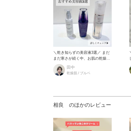
＼乾き知らずの美容液3選／ まだ
まだ寒さが続く中、お肌の乾燥は
深刻化する一方...そ
田中
乾燥肌 / ブルベ
相良 のほかのレビュー