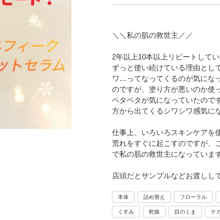
＼＼私の肌の救世主／／
2年以上10本以上リピートして
ずっと使い続けている理由とし
ワ…ってなってくるのが気にな
のですが、塗り方が悪いのか使
ペタペタが気になっていたので
方から出てくるシワシワ感気に
仕事上、いろいろスキンケアを
荒れをすぐに起こすのですが、
で私の肌の救世主になっていま
店頭だとサンプルなどお渡しし
本体
詰め替え
フローラル
くすみ
乾燥
目のくま
テ