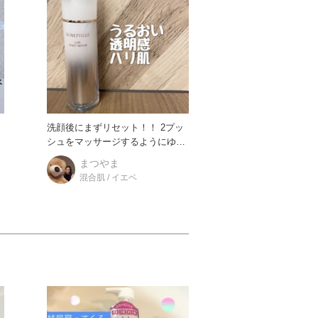
／
洗顔後にまずリセット！！ 2プッ
イ
シュをマッサージするようにゆっ
くりやさしくなじませると…
まつやま
混合肌 / イエベ