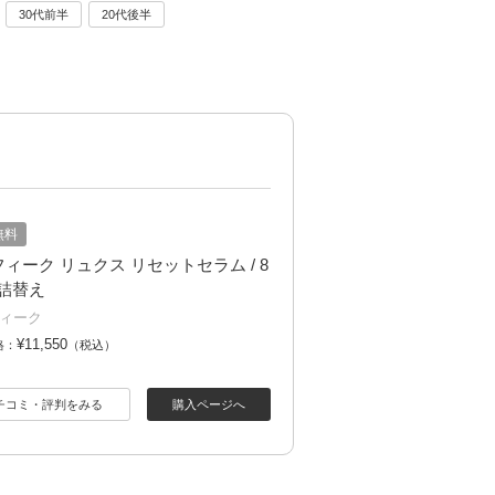
30代前半
20代後半
無料
ィーク リュクス リセットセラム / 8
/ 詰替え
ィーク
¥11,550
格：
（税込）
チコミ・評判をみる
購入ページへ