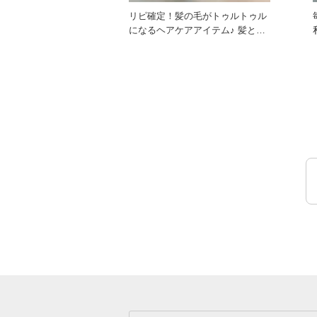
リピ確定！髪の毛がトゥルトゥル
になるヘアケアアイテム♪ 髪と同
じ成分のミルクプロテインが