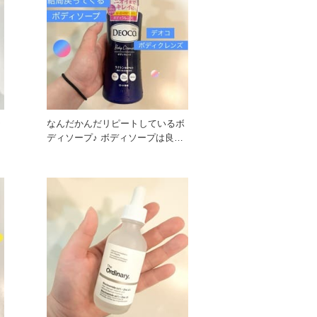
★
なんだかんだリピートしているボ
…
ディソープ♪ ボディソープは良さ
そうなものを色々使うのです