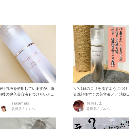
先行乳液を使用していますが、洗
＼＼1日のコリを流すようにつけ
顔後の導入美容液もつけたいと思
る洗顔後すぐの美容液／／ 洗顔後
って色々試してみましたが、やは
の肌に2プッシュ 顔
sakamaki
おおしま
乾燥肌 / イエベ
乾燥肌 / ブルベ