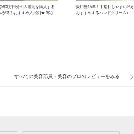
毎年3万円分の入浴剤を購入する
愛用歴15年！手荒れしやすい私
私が選ぶおすすめ入浴剤★ 寒さが
おすすめするハンドクリーム♪ 飲
近づいてくると湯船を張るの
食店で働いていた時からず
すべての美容部員・美容のプロのレビューをみる