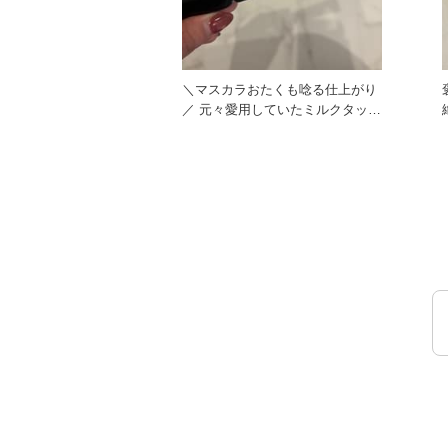
＼マスカラおたくも唸る仕上がり
／ 元々愛用していたミルクタッチ
のマスカラ！ NEWバージ