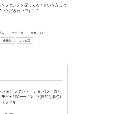
ョンファンデを探してる！という方には
ていただきたいです＾＾
毛穴
カバー力
崩れにくい
多機能
ニキビ跡
クッション ファンデーション(プロカバ
 SPF50+ / PA+++ / No.23(自然な肌色)
g / リフィル