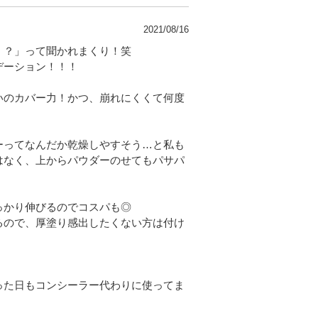
2021/08/16
！？」って聞かれまくり！笑
デーション！！！
いのカバー力！かつ、崩れにくくて何度
ーってなんだか乾燥しやすそう…と私も
はなく、上からパウダーのせてもパサパ
っかり伸びるのでコスパも◎
るので、厚塗り感出したくない方は付け
った日もコンシーラー代わりに使ってま