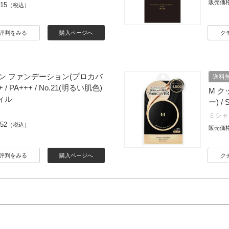
販売価
815
（税込）
評判をみる
購入ページへ
ク
ョン ファンデーション(プロカバ
送料
0+ / PA+++ / No.21(明るい肌色)
M 
フィル
ー) /
ミシャ
452
（税込）
販売価
評判をみる
購入ページへ
ク