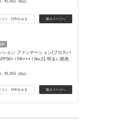
¥1,452
格：
（税込）
チコミ・評判をみる
購入ページへ
無料
クッション ファンデーション(プロカバ
 SPF50+ / PA+++ / No.21 明るい肌色
¥1,815
格：
（税込）
チコミ・評判をみる
購入ページへ