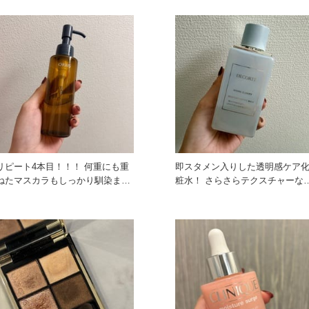
リピート4本目！！！ 何重にも重
即スタメン入りした透明感ケア
ねたマスカラもしっかり馴染ませ
粧水！ さらさらテクスチャーなの
ると簡単にするんっ！とオフ
で、とろみある化粧水が苦手