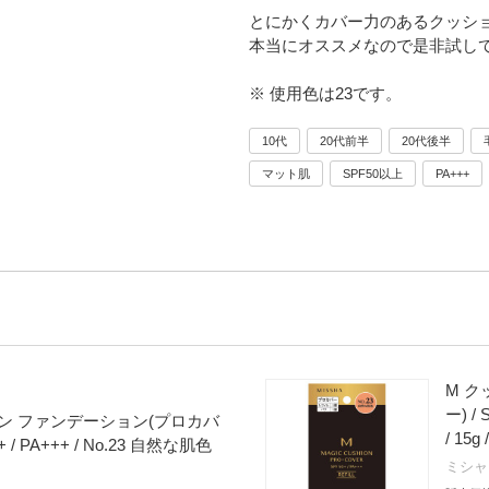
とにかくカバー力のあるクッシ
本当にオススメなので是非試し
※ 使用色は23です。
10代
20代前半
20代後半
マット肌
SPF50以上
PA+++
M 
ー) /
ョン ファンデーション(プロカバ
/ 15
0+ / PA+++ / No.23 自然な肌色
ミシャ